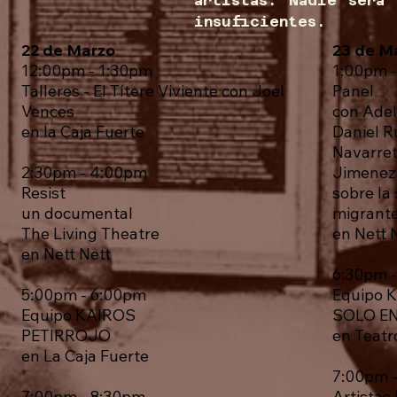
artistas. Nadie será
insuficientes.
22 de Marzo
23 de M
12:00pm - 1:30pm
1:00pm 
Talleres - El Títere Viviente con Joel
Panel
Vences
con Adel
en la Caja Fuerte
Daniel R
Navarre
2:30pm - 4:00pm
Jimene
Resist
sobre la 
un documental
migrant
The Living Theatre
en Nett 
en Nett Nett
6:30pm 
5:00pm - 6:00pm
Equipo 
Equipo KAIROS
SOLO E
PETIRROJO
en Teatr
en La Caja Fuerte
7:00pm 
7:00pm - 8:30pm
Artistas