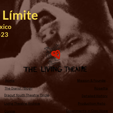
 Límite
xico
-23
Home
Mission & Founders
The Diarist (Blog)
Rosetta
Dracut Youth Theatre Circle
Detailed History
Living Theatre Archive
Production History
Experiments in Civic Hope
Connect