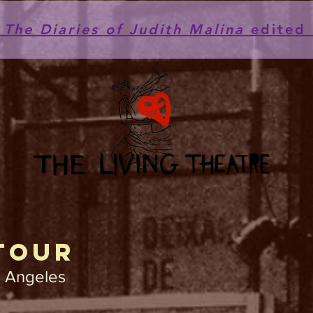
he Diaries of Judith Malina
edited 
 TOUR
s Angeles