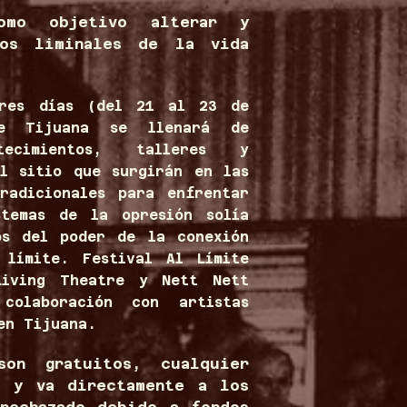
omo objetivo alterar y
ios liminales de la vida
tres días (del 21 al 23 de
e Tijuana se llenará de
ntecimientos, talleres y
el sitio que surgirán en las
radicionales para enfrentar
stemas de la opresión solía
os del poder de la conexión
 límite. Festival Al Límite
Living Theatre y Nett Nett
olaboración con artistas
en Tijuana.
on gratuitos, cualquier
a y va directamente a los