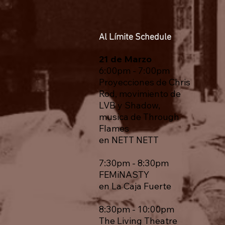
Al Límite Schedule
21 de Marzo
6:00pm - 7:00pm
Proyecciones de Chris
Rod, movimiento de
LVB y Shadow,
musica de Through
Flames
en NETT NETT
7:30pm - 8:30pm
FEMiNASTY
en La Caja Fuerte
8:30pm - 10:00pm
The Living Theatre