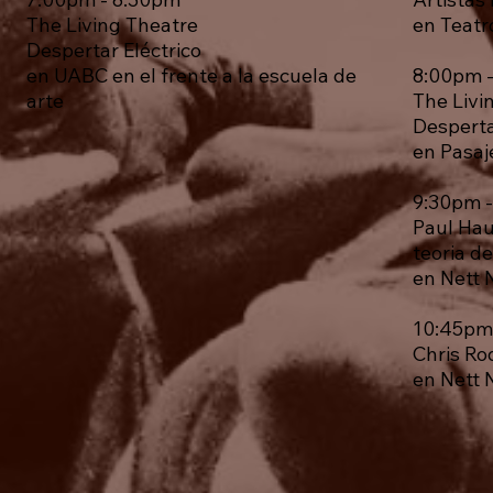
The Living Theatre
en Teatr
Despertar Eléctrico
en UABC en el frente a la escuela de
8:00pm 
arte
The Livi
Desperta
en Pasaj
9:30pm 
Paul Ha
teoria d
en Nett 
10:45pm
Chris Ro
en Nett 