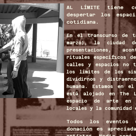
AL LÍMITE tiene c
despertar los espac
cotidiana.
En el transcurso de 
marzo), la ciudad d
presentaciones, aco
rituales específicos d
calles y espacios no t
los límites de los si
dividirnos y distraern
humana. Estamos en el
está alojado en The 
espacio de arte en c
locales y la comunidad 
Todos los eventos s
donación es apreciad