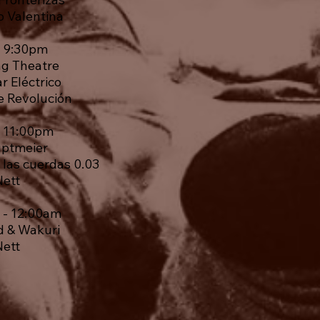
o Valentina
- 9:30pm
ng Theatre
r Eléctrico
e Revolución
- 11:00pm
uptmeier
e las cuerdas 0.03
Nett
 - 12:00am
d & Wakuri
Nett