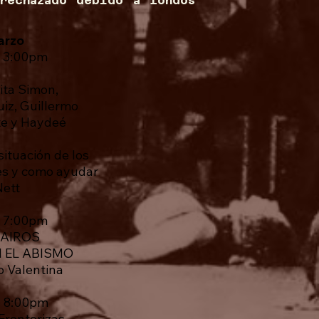
 rechazado debido a fondos
arzo
- 3:00pm
ita Simon,
uiz, Guillermo
te y Haydeé
z
situación de los
es y como ayudar
Nett
- 7:00pm
KAIROS
N EL ABISMO
o Valentina
- 8:00pm
 Fronterizas